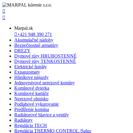


Marpal.sk

+421 948 390 271
Akumulačné nádoby
Bezpečnostné armatúry
DREZY
Dymové rúry HRUBOSTENNÉ
Dymové rúry TENKOSTENNÉ
Elektrické špirály
Expanzomaty
Hliníkove nájazdy
Jednovrstvové nerezové komíny
Komínové dvierka
Komínové kartáče
Nerezové ohnisko
Podlahové vykurovanie
Predĺženie komína
Radiátorové hlavice a ventily
Radiátory
Regulácia TECH
Regulácia THERMO CONTROL /Salus