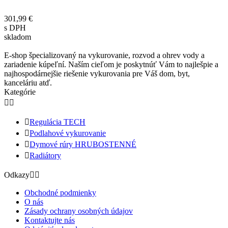
301,99 €
s DPH
skladom
E-shop špecializovaný na vykurovanie, rozvod a ohrev vody a
zariadenie kúpeľní. Naším cieľom je poskytnúť Vám to najlešpie a
najhospodárnejšie riešenie vykurovania pre Váš dom, byt,
kanceláriu atď.
Kategórie



Regulácia TECH

Podlahové vykurovanie

Dymové rúry HRUBOSTENNÉ

Radiátory
Odkazy


Obchodné podmienky
O nás
Zásady ochrany osobných údajov
Kontaktujte nás