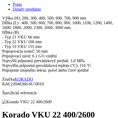
Popis
Detaily produktu
Výška (H): 200, 300, 400, 500, 600, 700, 900 mm
Dĺžka (L) : 400, 500, 600, 700, 800, 900, 1000, 1100, 1200, 1400,
1600, 1800, 2000, 2300, 2600, 3000 mm
Hĺbka (B)
- Typ 21 VKU 66 mm
- Typ 22 VKU 100 mm
- Typ 33 VKU 155 mm
Pripojovacia rozteč: 50 mm
Pripojovací závit: 6 x G½ vnitřní
Najvyšší prípustný prevádzkový pretlak: 1,0 MPa
Najvyššia prípustná prevádzková teplota (°C): 110 °C
Pripojenie otopného telesa: pravé alebo ľavé spodné
Značka
KORADO
Kód
22040260-6U-0010
Špecifické referencie
Korado VKU 22 400/2600