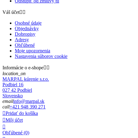
Odstúpiť od zmluvy tu
Váš účet


Osobné údaje
Objednávky
Dobropisy
Adresy
Obľúbené
Moje upozornenia
Nastavenia súborov cookie
Informácie o e-shope


location_on
MARPAL kúrenie s.r.o.
Podbiel 16
027 42 Podbiel
Slovensko
email
info@marpal.sk
call
+421 948 390 271

Pridať do košíka

Môj účet

Obľúbené
(0)