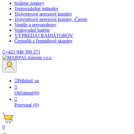
Solárne zostavy
Teplovzdušné jednotky
Trojvrstvové nerezové komíny
Trojvrstvové nerezové komíny -Čierne
Ventile a servopohony
Vodovodné batérie
VÝPREDAJ RADIÁTOROV
Čerpadlá a čerpadlové skupiny

+421 948 390 271

Prihlásiť sa

Obľubené
(0)

Porovnať
(0)
0