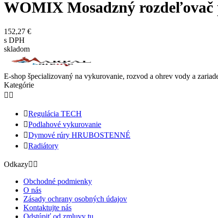
WOMIX Mosadzný rozdeľovač p
152,27 €
s DPH
skladom
E-shop špecializovaný na vykurovanie, rozvod a ohrev vody a zariade
Kategórie



Regulácia TECH

Podlahové vykurovanie

Dymové rúry HRUBOSTENNÉ

Radiátory
Odkazy


Obchodné podmienky
O nás
Zásady ochrany osobných údajov
Kontaktujte nás
Odstúpiť od zmluvy tu