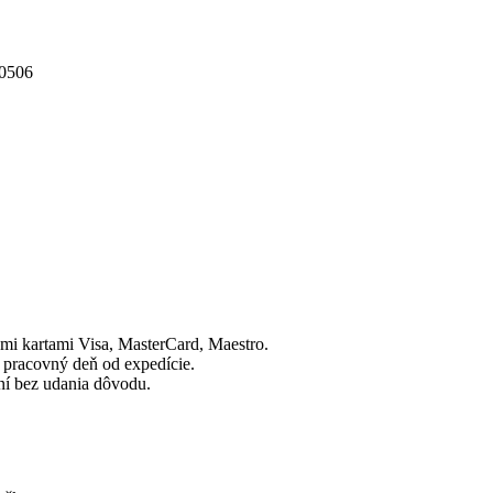
00506
mi kartami Visa, MasterCard, Maestro.
 pracovný deň od expedície.
dní bez udania dôvodu.