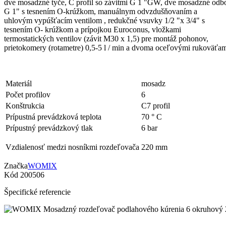
dve mosadzné tyče, C profil so závitmi G 1 "GW, dve mosadzné odb
G 1" s tesnením O-krúžkom, manuálnym odvzdušňovaním a
uhlovým vypúšťacím ventilom , redukčné vsuvky 1/2 "x 3/4" s
tesnením O- krúžkom a prípojkou Euroconus, vložkami
termostatických ventilov (závit M30 x 1,5) pre montáž pohonov,
prietokomery (rotametre) 0,5-5 l / min a dvoma oceľovými rukoväťam
Materiál
mosadz
Počet profilov
6
Konštrukcia
C7 profil
Prípustná prevádzková teplota
70 ° C
Prípustný prevádzkový tlak
6 bar
Vzdialenosť medzi nosníkmi rozdeľovača
220 mm
Značka
WOMIX
Kód
200506
Špecifické referencie