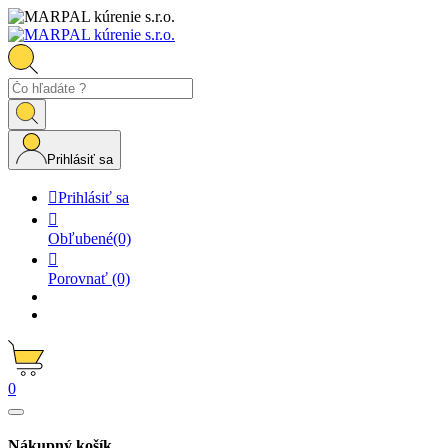
Prihlásiť sa

Prihlásiť sa

Obľubené
(0)

Porovnať
(0)
0
Nákupný košík