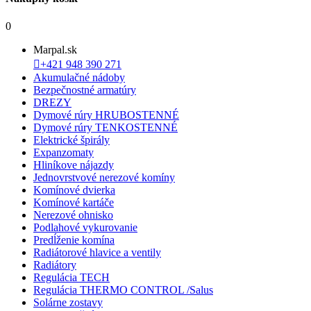
0
Marpal.sk

+421 948 390 271
Akumulačné nádoby
Bezpečnostné armatúry
DREZY
Dymové rúry HRUBOSTENNÉ
Dymové rúry TENKOSTENNÉ
Elektrické špirály
Expanzomaty
Hliníkove nájazdy
Jednovrstvové nerezové komíny
Komínové dvierka
Komínové kartáče
Nerezové ohnisko
Podlahové vykurovanie
Predĺženie komína
Radiátorové hlavice a ventily
Radiátory
Regulácia TECH
Regulácia THERMO CONTROL /Salus
Solárne zostavy