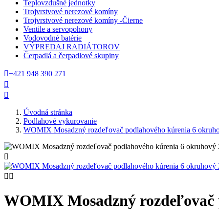
Teplovzdušné jednotky
Trojvrstvové nerezové komíny
Trojvrstvové nerezové komíny -Čierne
Ventile a servopohony
Vodovodné batérie
VÝPREDAJ RADIÁTOROV
Čerpadlá a čerpadlové skupiny

+421 948 390 271


Úvodná stránka
Podlahové vykurovanie
WOMIX Mosadzný rozdeľovač podlahového kúrenia 6 okruh



WOMIX Mosadzný rozdeľovač p