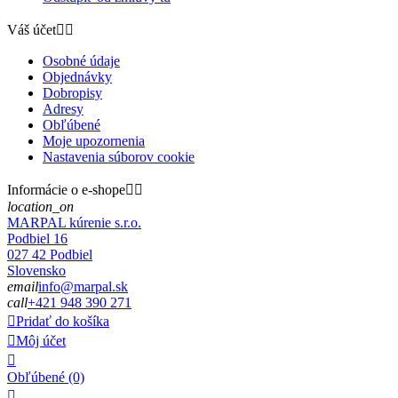
Váš účet


Osobné údaje
Objednávky
Dobropisy
Adresy
Obľúbené
Moje upozornenia
Nastavenia súborov cookie
Informácie o e-shope


location_on
MARPAL kúrenie s.r.o.
Podbiel 16
027 42 Podbiel
Slovensko
email
info@marpal.sk
call
+421 948 390 271

Pridať do košíka

Môj účet

Obľúbené
(0)
