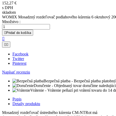
152,27 €
s DPH
skladom
WOMIX Mosadzný rozdeľovač podlahového kúrenia 6 okruhový 2
Množstvo :

Pridať do košíka



Facebook
Twitter
Pinterest
Napísať recenziu
Bezpečná platba
- Bezpečná platba platobný
Doručenie
- Objednaný tovar doručíme naledujúci
Vrátenie
- Vrátenie peňazí pri vrátení tovaru do 14 
Popis
Detaily produktu
Mosadzný rozdeľovač ústredného kúrenia CM-NTRot má