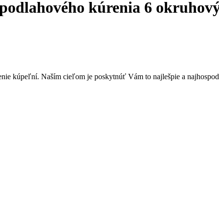
odlahového kúrenia 6 okruhový
nie kúpeľní. Naším cieľom je poskytnúť Vám to najlešpie a najhospodár