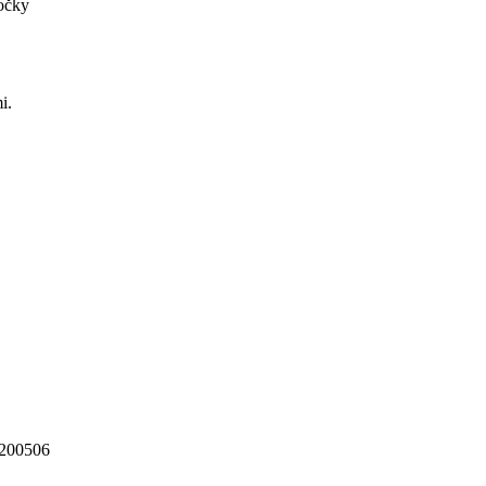
očky
i.