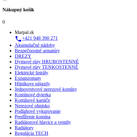
Nákupný košík
0
Marpal.sk

+421 948 390 271
Akumulačné nádoby
Bezpečnostné armatúry
DREZY
Dymové rúry HRUBOSTENNÉ
Dymové rúry TENKOSTENNÉ
Elektrické špirály
Expanzomaty
Hliníkove nájazdy
Jednovrstvové nerezové komíny
Komínové dvierka
Komínové kartáče
Nerezové ohnisko
Podlahové vykurovanie
Predĺženie komína
Radiátorové hlavice a ventily
Radiátory
Regulácia TECH