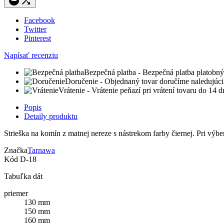


Facebook
Twitter
Pinterest
Napísať recenziu
Bezpečná platba
- Bezpečná platba platobný
Doručenie
- Objednaný tovar doručíme naledujúci
Vrátenie
- Vrátenie peňazí pri vrátení tovaru do 14 
Popis
Detaily produktu
Strieška na komín z matnej nereze s nástrekom farby čiernej. Pri vý
Značka
Tarnawa
Kód
D-18
Tabuľka dát
priemer
130 mm
150 mm
160 mm