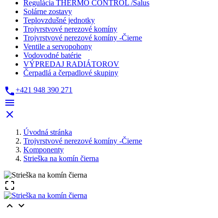
Regulácia THERMO CONTROL /Salus
Solárne zostavy
Teplovzdušné jednotky
Trojvrstvové nerezové komíny
Trojvrstvové nerezové komíny -Čierne
Ventile a servopohony
Vodovodné batérie
VÝPREDAJ RADIÁTOROV
Čerpadlá a čerpadlové skupiny

+421 948 390 271


Úvodná stránka
Trojvrstvové nerezové komíny -Čierne
Komponenty
Strieška na komín čierna


