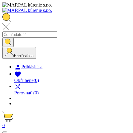
Prihlásiť sa

Prihlásiť sa

Obľubené
(0)

Porovnať
(0)
0