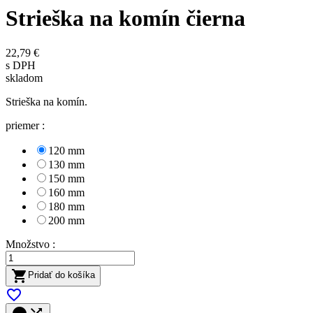
Strieška na komín čierna
22,79 €
s DPH
skladom
Strieška na komín.
priemer :
120 mm
130 mm
150 mm
160 mm
180 mm
200 mm
Množstvo :

Pridať do košíka
