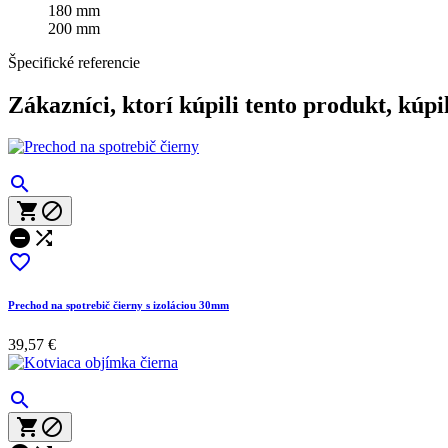
180 mm
200 mm
Špecifické referencie
Zákazníci, ktorí kúpili tento produkt, kúpil






Prechod na spotrebič čierny s izoláciou 30mm
39,57 €


