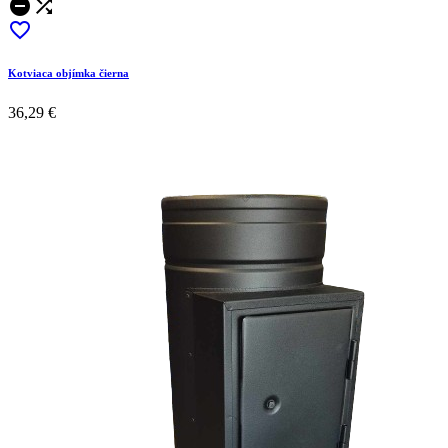



Kotviaca objímka čierna
36,29 €