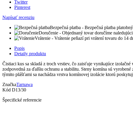
Twitter
Pinterest
Napísať recenziu
Bezpečná platba
- Bezpečná platba platobný
Doručenie
- Objednaný tovar doručíme naledujúci
Vrátenie
- Vrátenie peňazí pri vrátení tovaru do 14 
Popis
Detaily produktu
Čistiaci kus sa skladá z troch vrstiev, čo zaisťuje vynikajúce izolačné 
zodpovedná za ďalšiu ochranu a stabilitu. Steny komína sú vyrobené z
týmito plášťami sa nachádza vrstva komínovej izolácie ktorú poskytuj
Značka
Tarnawa
Kód
D13/30
Špecifické referencie