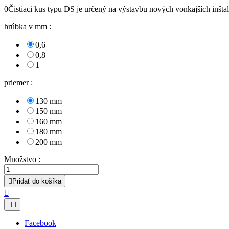
0Čistiaci kus typu DS je určený na výstavbu nových vonkaj
hrúbka v mm :
0,6
0,8
1
priemer :
130 mm
150 mm
160 mm
180 mm
200 mm
Množstvo :

Pridať do košíka



Facebook