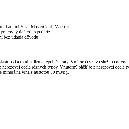
mi kartami Visa, MasterCard, Maestro.
 pracovný deň od expedície.
dní bez udania dôvodu.
vlastnosti a minimalizuje tepelné straty. Vnútorná vrstva slúži na odvod 
 nerezovej ocele rôznych typov. Vnútorný plášť je z nerezovej ocele t
e minerálna vlna s hustotou 80 m3/kg.