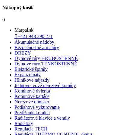
Nákupný košík
0
Marpal.sk

+421 948 390 271
Akumulačné nádoby
Bezpečnostné armatúry
DREZY
Dymové rúry HRUBOSTENNÉ
Dymové rúry TENKOSTENNÉ
Elektrické špirály
Expanzomaty
Hliníkove nájazdy
Jednovrstvové nerezové komíny
Komínové dvierka
Komínové kartáče
Nerezové ohnisko
Podlahové vykurovanie
Predĺženie komína
Radiátorové hlavice a ventily
Radiátory
Regulácia TECH
Regulácia THERMO CONTROL /Salus