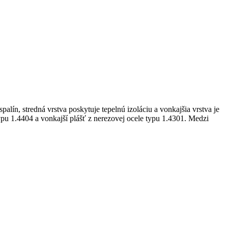
spalín, stredná vrstva poskytuje tepelnú izoláciu a vonkajšia vrstva je
ypu 1.4404 a vonkajší plášť z nerezovej ocele typu 1.4301. Medzi