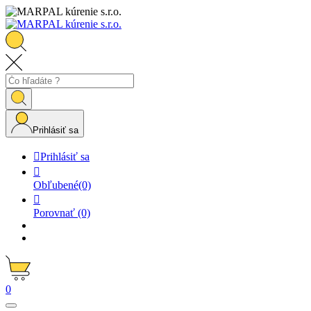
Prihlásiť sa

Prihlásiť sa

Obľubené
(0)

Porovnať
(0)
0