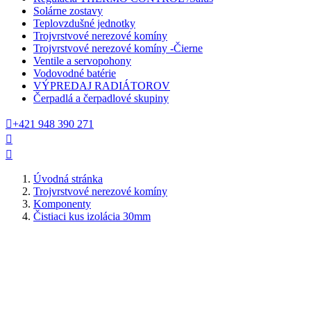
Solárne zostavy
Teplovzdušné jednotky
Trojvrstvové nerezové komíny
Trojvrstvové nerezové komíny -Čierne
Ventile a servopohony
Vodovodné batérie
VÝPREDAJ RADIÁTOROV
Čerpadlá a čerpadlové skupiny

+421 948 390 271


Úvodná stránka
Trojvrstvové nerezové komíny
Komponenty
Čistiaci kus izolácia 30mm