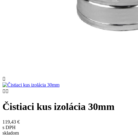



Čistiaci kus izolácia 30mm
119,43 €
s DPH
skladom