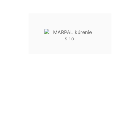
UMÝVADLOVÁ BATÉRIA
S ODPADOVOU
SÚPRAVOU ECO
MATALIA 58 Čiewrna
Matná
113,41 €
s DPH
skladom
Nový typ výklopného aerátoru s úsporou vody až
54%.
MNOŽSTVO :


Pridať Do Košíka
