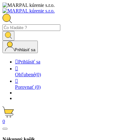
Prihlásiť sa

Prihlásiť sa

Obľubené
(0)

Porovnať
(0)
0
Nákupný košík