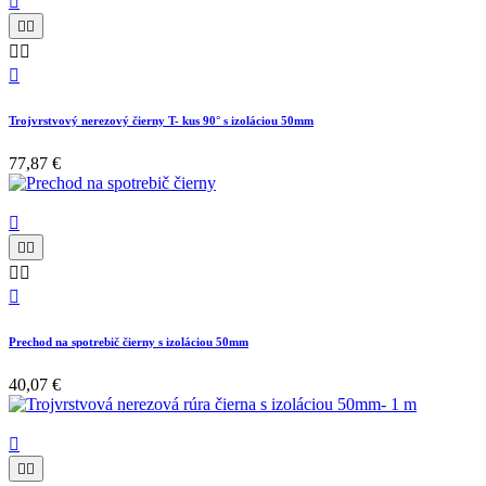






Trojvrstvový nerezový čierny T- kus 90° s izoláciou 50mm
77,87 €






Prechod na spotrebič čierny s izoláciou 50mm
40,07 €


