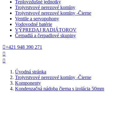
Teplovzdušné jednotky
Trojvrstvové nerezové komíny
Trojvrstvové nerezové komíny -Čierne
Ventile a servopohony
Vodovodné batérie
VÝPREDAJ RADIÁTOROV
Čerpadlá a čerpadlové skupiny

+421 948 390 271


Úvodná stránka
Trojvrstvové nerezové komíny -Čierne
Komponenty
Kondenzačná nádoba čierna s izolácia 50mm