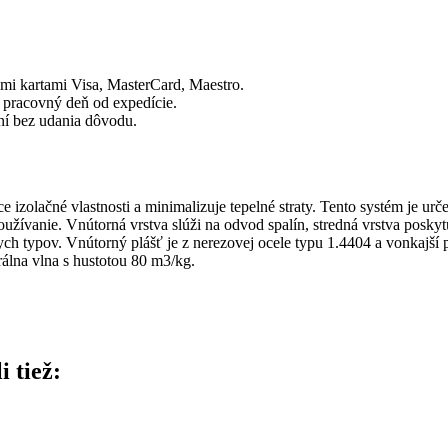
mi kartami Visa, MasterCard, Maestro.
 pracovný deň od expedície.
dní bez udania dôvodu.
úce izolačné vlastnosti a minimalizuje tepelné straty. Tento systém je u
užívanie. Vnútorná vrstva slúži na odvod spalín, stredná vrstva poskytu
nych typov. Vnútorný plášť je z nerezovej ocele typu 1.4404 a vonkajš
rálna vlna s hustotou 80 m3/kg.
i tiež: