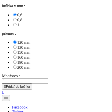
hrúbka v mm :
0,6
0,8
1
priemer :
120 mm
130 mm
150 mm
160 mm
180 mm
200 mm
Množstvo :

Pridať do košíka



Facebook
Twitter