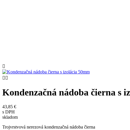



Kondenzačná nádoba čierna s i
43,85 €
s DPH
skladom
Trojvrstvová nerezová kondenzačná nádoba čierna