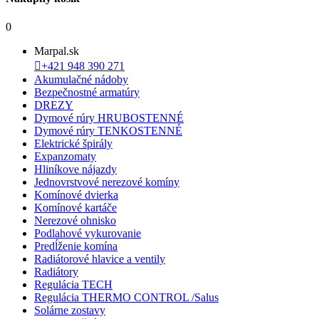
0
Marpal.sk

+421 948 390 271
Akumulačné nádoby
Bezpečnostné armatúry
DREZY
Dymové rúry HRUBOSTENNÉ
Dymové rúry TENKOSTENNÉ
Elektrické špirály
Expanzomaty
Hliníkove nájazdy
Jednovrstvové nerezové komíny
Komínové dvierka
Komínové kartáče
Nerezové ohnisko
Podlahové vykurovanie
Predĺženie komína
Radiátorové hlavice a ventily
Radiátory
Regulácia TECH
Regulácia THERMO CONTROL /Salus
Solárne zostavy