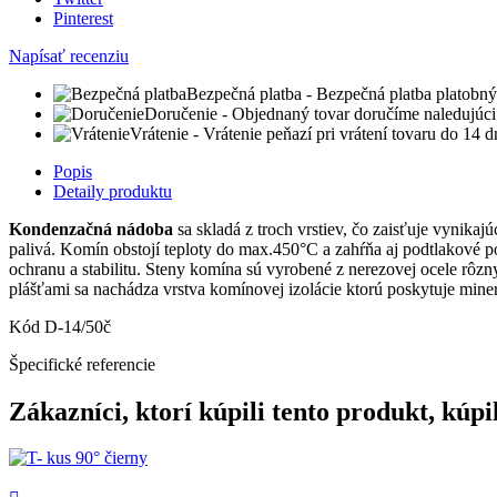
Pinterest
Napísať recenziu
Bezpečná platba
- Bezpečná platba platobný
Doručenie
- Objednaný tovar doručíme naledujúci
Vrátenie
- Vrátenie peňazí pri vrátení tovaru do 14 
Popis
Detaily produktu
Kondenzačná nádoba
sa skladá z troch vrstiev, čo zaisťuje vynikaj
palivá. Komín obstojí teploty do max.450°C a zahŕňa aj podtlakové po
ochranu a stabilitu. Steny komína sú vyrobené z nerezovej ocele rôz
plášťami sa nachádza vrstva komínovej izolácie ktorú poskytuje mine
Kód
D-14/50č
Špecifické referencie
Zákazníci, ktorí kúpili tento produkt, kúpil