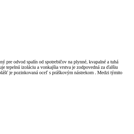
rčený pre odvod spalín od spotrebičov na plynné, kvapalné a tuhá
je tepelnú izoláciu a vonkajšia vrstva je zodpovedná za ďalšiu
í plášť je pozinkovaná oceľ s práškovým nástrekom . Medzi týmito